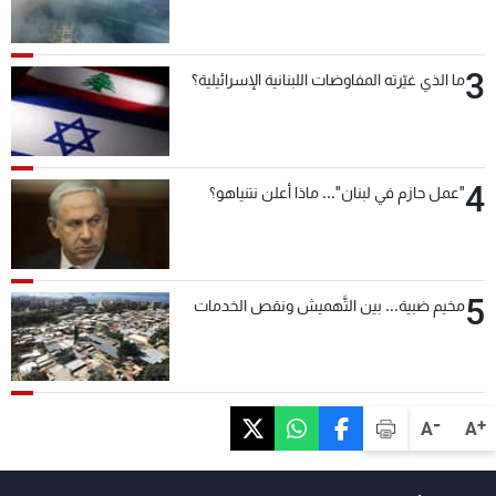
3
ما الذي غيّرته المفاوضات اللبنانية الإسرائيلية؟
4
"عمل حازم في لبنان"... ماذا أعلن نتنياهو؟
5
مخيم ضبية... بين التَّهميش ونقص الخدمات
-
+
A
A