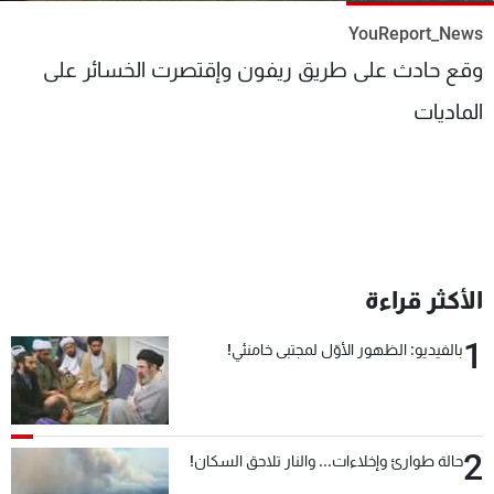
شاهد البرامج
YouReport_News
الترددات
وقع حادث على طريق ريفون وإقتصرت الخسائر على
الماديات
عن MTV
وظائف
الإنـتـاج
تواصل معنا
لاعلاناتكم
شروط الإسـتخدام
سياسة الخصوصية
الأكثر قراءة
1
بالفيديو: الظهور الأوّل لمجتبى خامنئي!
2
حالة طوارئ وإخلاءات... والنار تلاحق السكان!