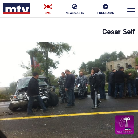
LIVE
NEWSCASTS
PROGRAMS
en
Cesar Seif
الأخبار
سياسة
ناس
إقتصاد
فن
منوعات
رياضة
كأس العالم
البرامج
جدول البرامج