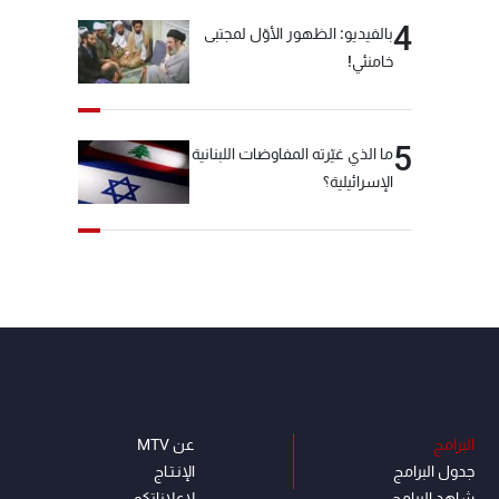
4
بالفيديو: الظهور الأوّل لمجتبى
خامنئي!
5
ما الذي غيّرته المفاوضات اللبنانية
الإسرائيلية؟
البرامج
عن MTV
جدول البرامج
الإنـتـاج
شاهد البرامج
لاعلاناتكم