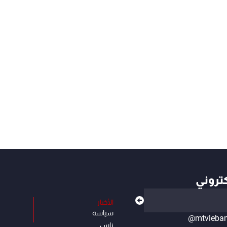
كتروني
الأخبار
سياسة
@mtvleba
ناس