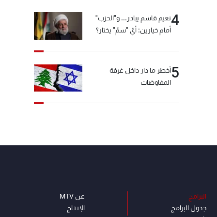
4
نعيم قاسم يبادر... و"الحزب"
أمام خيارين: أيّ "سمّ" يختار؟
5
أخطر ما دار داخل غرفة
المفاوضات
البرامج
عن MTV
جدول البرامج
الإنـتـاج