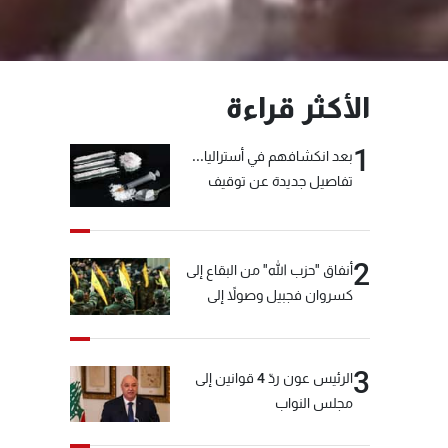
الأكثر قراءة
1
بعد انكشافهم في أستراليا...
تفاصيل جديدة عن توقيف
"شبكة الكوكايين"
2
أنفاق "حزب الله" من البقاع إلى
كسروان فجبيل وصولاً إلى
المختارة... التفاصيل في نشرة
الأخبار بعد قليل
3
الرئيس عون ردّ 4 قوانين إلى
مجلس النواب