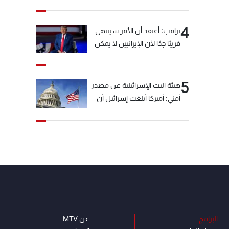
خيّاط؟
4
ترامب: أعتقد أن الأمر سينتهي
قريبًا جدًا لأن الإيرانيين لا يمكن
أن يستمروا على هذا الحال
5
هيئة البث الإسرائيلية عن مصدر
أمني: أميركا أبلغت إسرائيل أن
"حزب الله" لم يخرق وقف إطلاق
النار أمس في مجدل زون
وطلبت منها عدم التصعيد
خشية أن يؤثر ذلك على
مفاوضات روما
البرامج
عن MTV