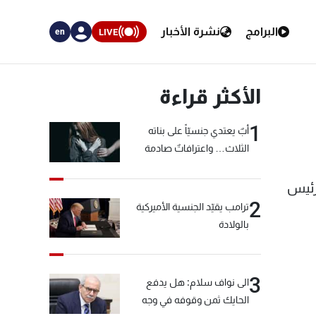
البرامج
نشرة الأخبار
LIVE
en
الأكثر قراءة
1
أبٌ يعتدي جنسيّاً على بناته
الثلاث… واعترافاتٌ صادمة
رئيس
2
ترامب يقيّد الجنسية الأميركية
بالولادة
3
الى نواف سلام: هل يدفع
الحايك ثمن وقوفه في وجه