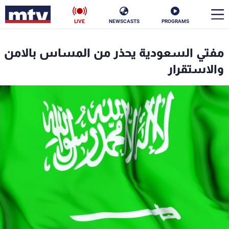
LIVE
NEWSCASTS
PROGRAMS
en
مفتي السعودية يحذر من المساس بالامن
الأخبار
والاستقرار
سياسة
ناس
إقتصاد
فن
منوعات
رياضة
كأس العالم
البرامج
جدول البرامج