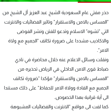
شاهد البرامج
الترددات
حذر مفتي عام السعودية الشيخ عبد العزيز آل الشيخ من
"المساس بالامن والاستقرار" وتاثير الفضائيات والانترنت
عن MTV
وظائف
التي "تشوه" الاسلام وتدعو للفتن ونشر الفوضى
الإنـتـاج
تواصل معنا
لاعلاناتكم
شروط الإسـتخدام
والاكاذيب مشددا على ضرورة تكاتف "الجميع مع ولاة
سياسة الخصوصية
الامر".
ونقلت وسائل الاعلام عنه خلال محاضرة في نادي
ضباط قوى الامن الداخلي في الرياض تحذيره من
"المساس بالامن والاستقرار" مؤكدا "ضرورة تكاتف
الجميع مع القادة وولاة الامر للحفاظ" على ذلك مستندا
الى آية قرانية بهذا الخصوص.
كما لفت الى مواقع "الانترنت والفضائيات المشبوهة