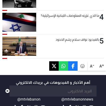
4
ما الذي غيّرته المفاوضات اللبنانية الإسرائيلية؟
5
بالفيديو: نواف سلام رسّم الحدود
-
+
A
A
أهم الأخبار و الفيديوهات في بريدك الالكتروني
@mtvlebanon
@mtvlebanonnews