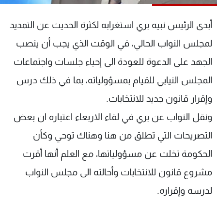
شاهد البرامج
الترددات
أبدى الرئيس نبيه بري استغرابه لكثرة الحديث عن التمديد
لمجلس النواب الحالي، في الوقت الذي يجب أن ينصب
عن MTV
وظائف
الجهد على الدعوة للعودة الى إحياء جلسات واجتماعات
الإنـتـاج
تواصل معنا
لاعلاناتكم
شروط الإسـتخدام
المجلس النيابي للقيام بمسؤولياته، بما في ذلك درس
سياسة الخصوصية
وإقرار قانون جديد للانتخابات.
ونقل النواب عن بري في لقاء الاربعاء اعتباره ان بعض
التصريحات التي تطلق من هنا وهناك توحي وكأن
الحكومة تخلت عن مسؤولياتها، مع العلم أنها أقرت
مشروع قانون للانتخابات وأحالته الى مجلس النواب
لدرسه وإقراره.