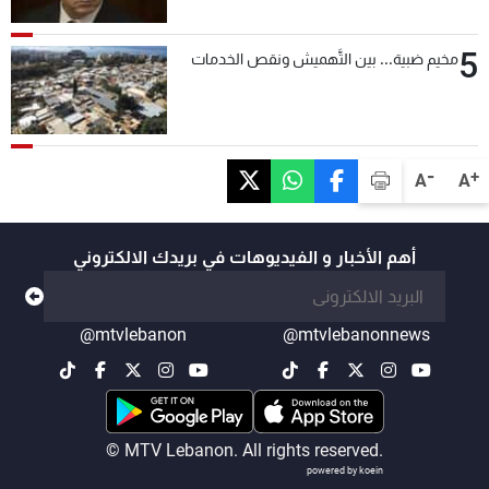
5
مخيم ضبية... بين التَّهميش ونقص الخدمات
-
+
A
A
أهم الأخبار و الفيديوهات في بريدك الالكتروني
@mtvlebanon
@mtvlebanonnews
© MTV Lebanon. All rights reserved.
powered by koein