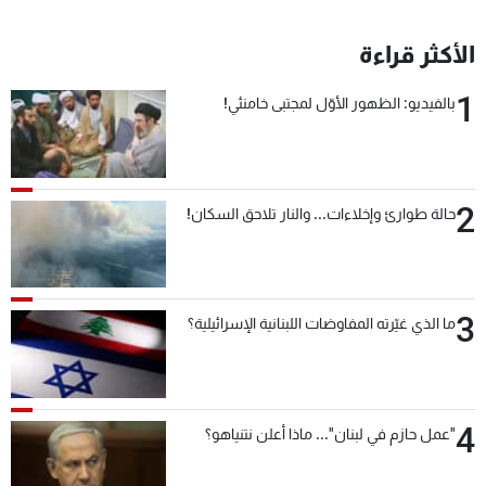
الأكثر قراءة
1
بالفيديو: الظهور الأوّل لمجتبى خامنئي!
2
حالة طوارئ وإخلاءات... والنار تلاحق السكان!
3
ما الذي غيّرته المفاوضات اللبنانية الإسرائيلية؟
4
"عمل حازم في لبنان"... ماذا أعلن نتنياهو؟