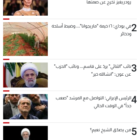
رودريغيز تخرج عن صمتها
2
في بوداي: ١٦ خيمة "ماريجوانا"... وضبط أسلحة
وذخائر
3
نائب "الثنائي" يردّ على قاسم... ونائب "الحزب"
عن عون: "انشالله خير"
4
الرئيس الإيراني: التواصل مع المرشد "صعب
جداً" في الوقت الحالي
5
من يصدّق الشيخ نعيم؟