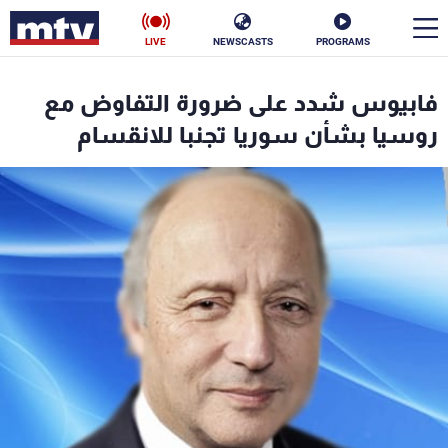
LIVE
NEWSCASTS
PROGRAMS
en
فابيوس شدد على ضرورة التفاوض مع
الأخبار
روسيا بشأن سوريا تجنبا للانقسام
سياسة
ناس
إقتصاد
فن
منوعات
رياضة
كأس العالم
البرامج
جدول البرامج