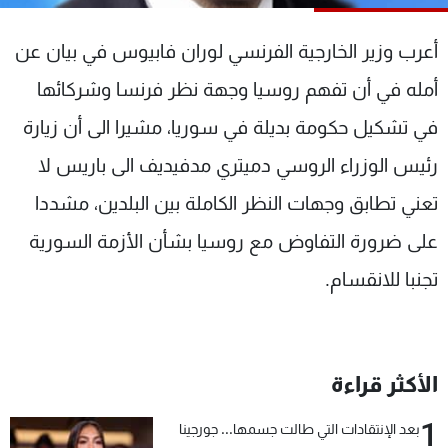
شاهد البرامج
الترددات
أعرب وزير الخارجية الفرنسي لوران فابيوس في بيان عن
أمله في أن تفهم روسيا وجهة نظر فرنسا وشركائها
عن MTV
وظائف
في تشكيل حكومة بديلة في سوريا، مشيرا الى أن زيارة
الإنـتـاج
تواصل معنا
لاعلاناتكم
شروط الإسـتخدام
رئيس الوزراء الروسي دميتري مدفيديف الى باريس لا
سياسة الخصوصية
تعني تطابق وجهات النظر الكاملة بين البلدين، مشددا
على ضرورة التفاوض مع روسيا بشأن الأزمة السورية
تجنبا للانقسام.
الأكثر قراءة
1
بعد الإنتقادات التي طالت جسمها... جورجينا