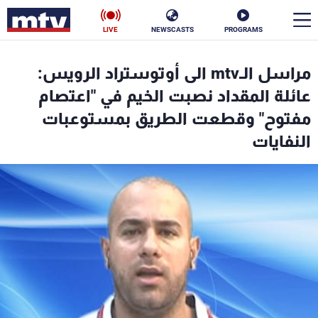
LIVE
NEWSCASTS
PROGRAMS
en
مراسل الـmtv الى أوتوستراد الرويس:
الأخبار
عائلة المقداد نصبت الخيم في "اعتصام
مفتوح" وقطعت الطريق بمستوعبات
سياسة
ناس
النفايات
إقتصاد
فن
منوعات
رياضة
كأس العالم
البرامج
جدول البرامج