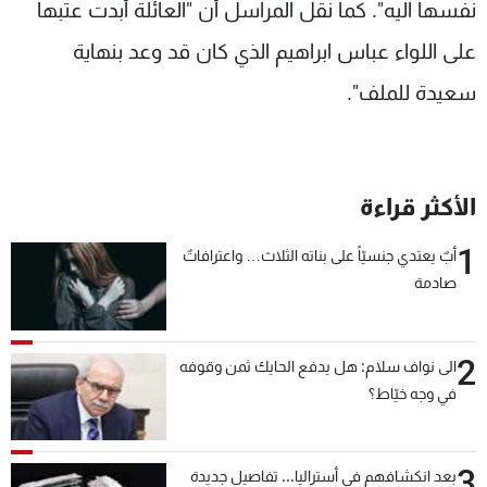
نفسها اليه". كما نقل المراسل أن "العائلة أبدت عتبها
على اللواء عباس ابراهيم الذي كان قد وعد بنهاية
سعيدة للملف".
الأكثر قراءة
1
أبٌ يعتدي جنسيّاً على بناته الثلاث… واعترافاتٌ
صادمة
2
الى نواف سلام: هل يدفع الحايك ثمن وقوفه
في وجه خيّاط؟
3
بعد انكشافهم في أستراليا... تفاصيل جديدة