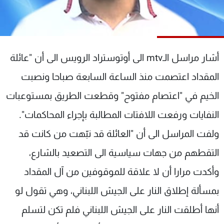
شاهد البرامج
الترددات
أشار مراسل الـmtv الى أوتوستراد الرويس الى أن "عائلة
عن MTV
وظائف
الإنـتـاج
تواصل معنا
المقداد اعتصمت منذ الساعة السابعة صباحا ونصبت
لاعلاناتكم
شروط الإسـتخدام
سياسة الخصوصية
الخيم في "اعتصام مفتوح" وقطعت الطريق بمستوعبات
النفايات ورفعت اللافتات المطالبة بإجراء المحاكمات".
ولفت المراسل الى أن "العائلة قد نبّهت من كانت قد
التقطهم من جهات سياسية الى التصعيد بالشارع،
وأكدت مرارا أن لا علاقة للموقوفين من آل المقداد
بمسألة إطلاق النار على الجيش اللبناني، وهي تقول لو
أنها أطلقت النار على الجيش اللبناني فلم تكن لتسلم