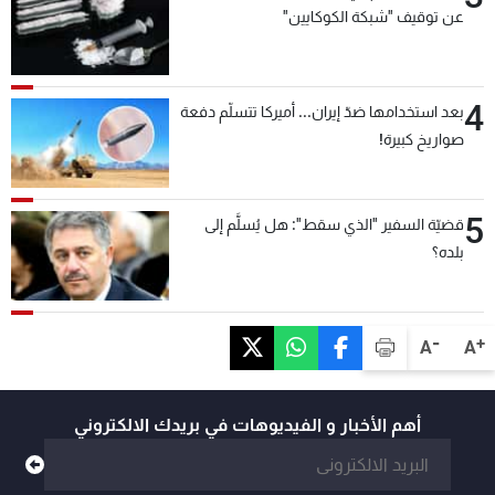
عن توقيف "شبكة الكوكايين"
4
بعد استخدامها ضدّ إيران... أميركا تتسلّم دفعة
صواريخ كبيرة!
5
قضيّة السفير "الذي سقط": هل يُسلَّم إلى
بلده؟
-
+
A
A
أهم الأخبار و الفيديوهات في بريدك الالكتروني