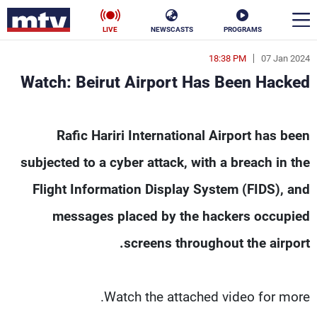
LIVE
NEWSCASTS
PROGRAMS
18:38 PM
07 Jan 2024
en
Watch: Beirut Airport Has Been Hacked
الأخبار
Watch: Beirut Airport Has Been Hacked - MTV L
سياسة
ناس
Rafic Hariri International Airport has been
subjected to a cyber attack, with a breach in the
إقتصاد
فن
Flight Information Display System (FIDS), and
منوعات
رياضة
messages placed by the hackers occupied
كأس العالم
screens throughout the airport.
البرامج
Watch the attached video for more.
جدول البرامج