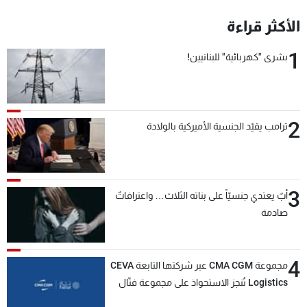
شاهد البرامج
الأكثر قراءة
الترددات
1
بشرى "كهربائية" للبنانيين!
عن MTV
وظائف
الإنـتـاج
تواصل معنا
لاعلاناتكم
شروط الإسـتخدام
سياسة الخصوصية
2
ترامب يقيّد الجنسية الأميركية بالولادة
3
أبٌ يعتدي جنسيّاً على بناته الثلاث… واعترافاتٌ
صادمة
4
مجموعة CMA CGM عبر شركتها التابعة CEVA
Logistics تُنجز الاستحواذ على مجموعة فتّال