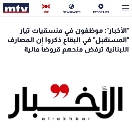
LIVE
NEWSCASTS
PROGRAMS
en
"الأخبار": موظفون في منسقيات تيار
الأخبار
"المستقبل" في البقاع ذكروا إن المصارف
اللبنانية ترفض منحهم قروضاً مالية
سياسة
ناس
إقتصاد
فن
منوعات
رياضة
كأس العالم
البرامج
جدول البرامج