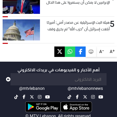
الإيرانيين لا يمكن أن يستمروا على هذا الحال
5
هيئة البث الإسرائيلية عن مصدر أمني: أميركا
أبلغت إسرائيل أن "حزب الله" لم يخرق وقف
إطلاق النار أمس في مجدل زون وطلبت منها
عدم التصعيد خشية أن يؤثر ذلك على مفاوضات
روما
-
+
A
A
أهم الأخبار و الفيديوهات في بريدك الالكتروني
@mtvlebanon
@mtvlebanonnews
© MTV Lebanon. All rights reserved.