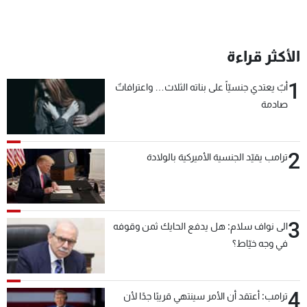
الأكثر قراءة
1
أبٌ يعتدي جنسيّاً على بناته الثلاث… واعترافاتٌ
صادمة
2
ترامب يقيّد الجنسية الأميركية بالولادة
3
الى نواف سلام: هل يدفع الحايك ثمن وقوفه
في وجه خيّاط؟
4
ترامب: أعتقد أن الأمر سينتهي قريبًا جدًا لأن