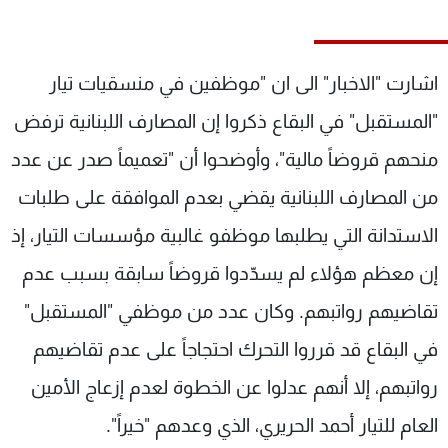
شاهد البرامج
الترددات
اشارت "الاخبار" الى ان "موظفين في منسقيات تيار
عن MTV
وظائف
"المستقبل" في البقاع ذكروا إن المصارف اللبنانية ترفض
الإنـتـاج
تواصل معنا
منحهم قروضاً مالية"، وأوضحوا أن "تعميماً صدر عن عدد
لاعلاناتكم
شروط الإسـتخدام
سياسة الخصوصية
من المصارف اللبنانية يقضي بعدم الموافقة على طلبات
الاستدانة التي يطلبها موظفو غالبية مؤسسات التيار، إذ
إن معظم هؤلاء لم يسدّدوا قروضاً سابقة بسبب عدم
تقاضيهم رواتبهم. وكان عدد من موظفي "المستقبل"
في البقاع قد قرروا التحرك احتجاجاً على عدم تقاضيهم
رواتبهم، إلا أنهم عدلوا عن الخطوة لعدم إزعاج الأمين
العام للتيار أحمد الحريري، الذي وعدهم "خيراً".