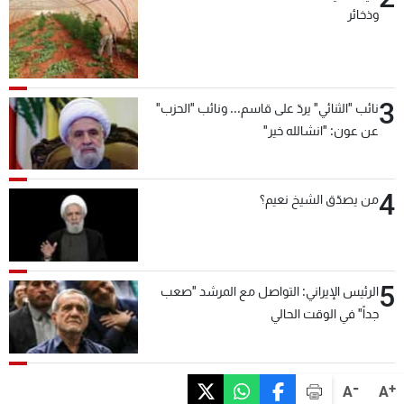
وذخائر
3
نائب "الثنائي" يردّ على قاسم... ونائب "الحزب"
عن عون: "انشالله خير"
4
من يصدّق الشيخ نعيم؟
5
الرئيس الإيراني: التواصل مع المرشد "صعب
جداً" في الوقت الحالي
-
+
A
A