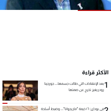
شاهد البرامج
الترددات
عن MTV
وظائف
الإنـتـاج
تواصل معنا
لاعلاناتكم
شروط الإسـتخدام
سياسة الخصوصية
الأكثر قراءة
1
بعد الإنتقادات التي طالت جسمها... جورجينا
رودريغيز تخرج عن صمتها
2
في بوداي: ١٦ خيمة "ماريجوانا"... وضبط أسلحة