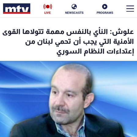
LIVE
NEWSCASTS
PROGRAMS
en
علوش: النأي بالنفس مهمة تتولاها القوى
الأخبار
الأمنية التي يجب أن تحمي لبنان من
إعتداءات النظام السوري
سياسة
ناس
إقتصاد
فن
منوعات
رياضة
كأس العالم
البرامج
جدول البرامج