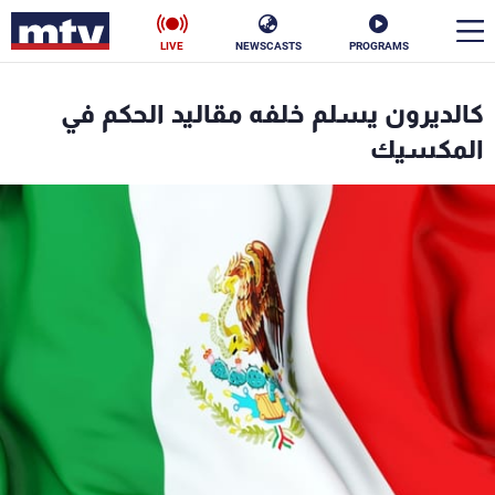
LIVE
NEWSCASTS
PROGRAMS
en
كالديرون يسلم خلفه مقاليد الحكم في
الأخبار
المكسيك
سياسة
ناس
إقتصاد
فن
منوعات
رياضة
كأس العالم
البرامج
جدول البرامج