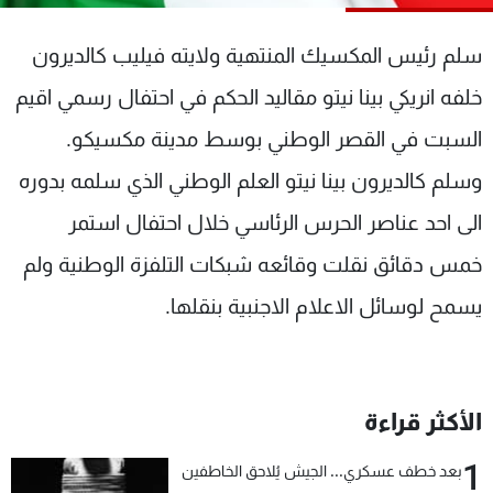
شاهد البرامج
الترددات
سلم رئيس المكسيك المنتهية ولايته فيليب كالديرون
خلفه انريكي بينا نيتو مقاليد الحكم في احتفال رسمي اقيم
عن MTV
وظائف
السبت في القصر الوطني بوسط مدينة مكسيكو.
الإنـتـاج
تواصل معنا
لاعلاناتكم
شروط الإسـتخدام
وسلم كالديرون بينا نيتو العلم الوطني الذي سلمه بدوره
سياسة الخصوصية
الى احد عناصر الحرس الرئاسي خلال احتفال استمر
خمس دقائق نقلت وقائعه شبكات التلفزة الوطنية ولم
يسمح لوسائل الاعلام الاجنبية بنقلها.
الأكثر قراءة
1
بعد خطف عسكري... الجيش يُلاحق الخاطفين