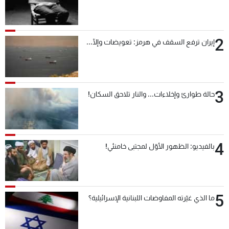
2
إيران ترفع السقف في هرمز: تعويضات وإلّا...
3
حالة طوارئ وإخلاءات... والنار تلاحق السكان!
4
بالفيديو: الظهور الأوّل لمجتبى خامنئي!
5
ما الذي غيّرته المفاوضات اللبنانية الإسرائيلية؟