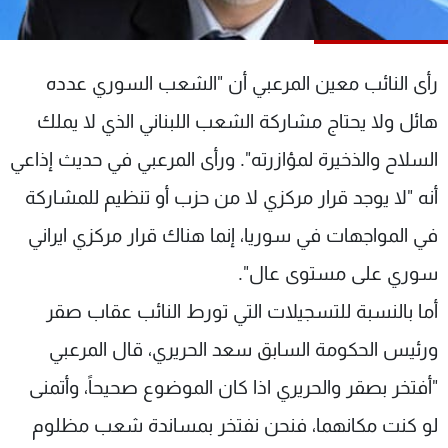
شاهد البرامج
الترددات
رأى النائب معين المرعبي أن "الشعب السوري عدده
عن MTV
وظائف
هائل ولا يحتاج مشاركة الشعب اللبناني الذي لا يملك
الإنـتـاج
تواصل معنا
السلاح والذخيرة لمؤازرته". ورأى المرعبي في حديث إذاعي
لاعلاناتكم
شروط الإسـتخدام
سياسة الخصوصية
أنه "لا يوجد قرار مركزي لا من حزب أو تنظيم للمشاركة
في المواجهات في سوريا، إنما هناك قرار مركزي ايراني
سوري على مستوى عال".
أما بالنسبة للتسجيلات التي تورط النائب عقاب صقر
ورئيس الحكومة السابق سعد الحريري، قال المرعبي
"أفتخر بصقر والحريري اذا كان الموضوع صحيحاً، وأتمنى
لو كنت مكانهما، فنحن نفتخر بمساندة شعب مظلوم