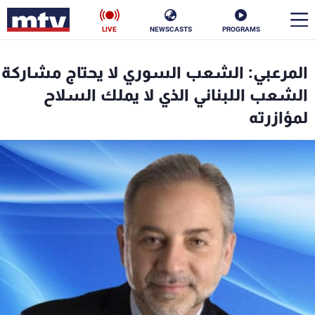
LIVE
NEWSCASTS
PROGRAMS
en
المرعبي: الشعب السوري لا يحتاج مشاركة
الأخبار
الشعب اللبناني الذي لا يملك السلاح
لمؤازرته
سياسة
ناس
إقتصاد
فن
منوعات
رياضة
كأس العالم
البرامج
جدول البرامج