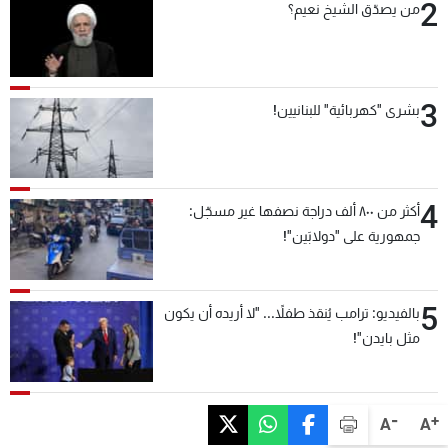
2
من يصدّق الشيخ نعيم؟
3
بشرى "كهربائية" للبنانيين!
4
أكثر من ٨٠٠ ألف دراجة نصفها غير مسجّل:
جمهورية على "دولابَين"!
5
بالفيديو: ترامب يُنقذ طفلاً... "لا أريده أن يكون
مثل بايدن"!
-
+
A
A