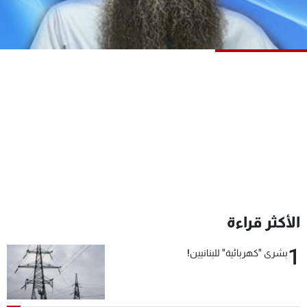
شاهد البرامج
الترددات
عن MTV
وظائف
الإنـتـاج
تواصل معنا
لاعلاناتكم
شروط الإسـتخدام
سياسة الخصوصية
الأكثر قراءة
1
بشرى "كهربائية" للبنانيين!