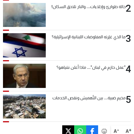
2
حالة طوارئ وإخلاءات... والنار تلاحق السكان!
3
ما الذي غيّرته المفاوضات اللبنانية الإسرائيلية؟
4
"عمل حازم في لبنان"... ماذا أعلن نتنياهو؟
5
مخيم ضبية... بين التَّهميش ونقص الخدمات
-
+
A
A