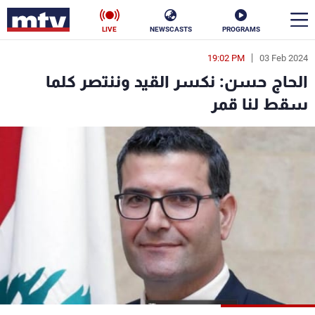
LIVE
NEWSCASTS
PROGRAMS
19:02 PM
03 Feb 2024
en
الحاج حسن: نكسر القيد وننتصر كلما
الأخبار
سقط لنا قمر
سياسة
ناس
إقتصاد
فن
منوعات
رياضة
كأس العالم
البرامج
جدول البرامج