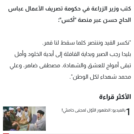
شاهد البرامج
كتب وزير الزراعة في حكومة تصريف الأعمال عباس
الترددات
الحاج حسن عبر منصة "أكس":
عن MTV
وظائف
الإنـتـاج
تواصل معنا
"نكسر القيد وننتصر كلما سقط لنا قمر.
لاعلاناتكم
شروط الإسـتخدام
بليدا رجب الصبر وبداية القافلة إلى أبدية الخلود وأمل
سياسة الخصوصية
تبقى أمواج للعشق والشهادة. مصطفى ضاهر، وعلي
محمد شهداء لكل الوطن".
الأكثر قراءة
1
بالفيديو: الظهور الأوّل لمجتبى خامنئي!