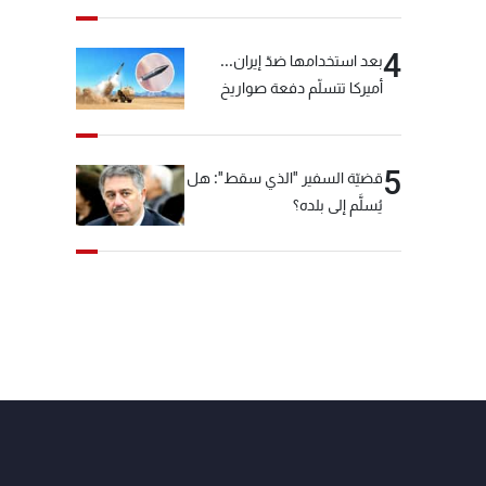
4
بعد استخدامها ضدّ إيران...
أميركا تتسلّم دفعة صواريخ
كبيرة!
5
قضيّة السفير "الذي سقط": هل
يُسلَّم إلى بلده؟