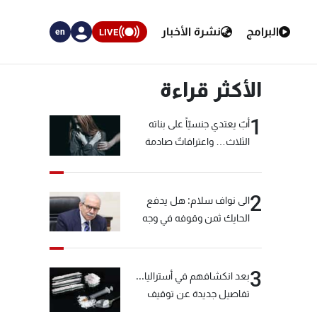
البرامج
نشرة الأخبار
LIVE
en
الأكثر قراءة
1
أبٌ يعتدي جنسيّاً على بناته
الثلاث… واعترافاتٌ صادمة
2
الى نواف سلام: هل يدفع
الحايك ثمن وقوفه في وجه
خيّاط؟
3
بعد انكشافهم في أستراليا...
تفاصيل جديدة عن توقيف
"شبكة الكوكايين"