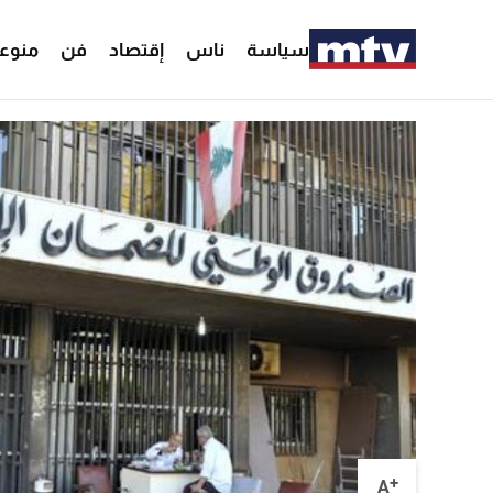
سياسة
ناس
إقتصاد
فن
منوع
+
A