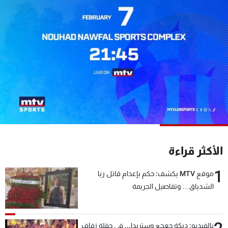
شاهد البرامج
الترددات
عن MTV
وظائف
الإنـتـاج
تواصل معنا
لاعلاناتكم
شروط الإسـتخدام
سياسة الخصوصية
الأكثر قراءة
1
موقع MTV يكشف: حكم بإعدام قاتل ريا
الشدياق… وتفاصيل الجريمة
بالفيديو: دبكة جعجع وستريدا... في حفلة زفاف