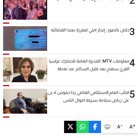
2
3
خاص بالصور: إنجاز امني لمفرزة بعبدا القضائية
4
معلومات MTV: المديرة العامة للجمارك غراسيا
القزي ستفتح بعد قليل السكانر عند نقطة
المصنع لتسهيل عملية التصدير البري إلى
السعودية والدول العربية
5
النائب العام الاستئنافي القاضي رجا حموش ادعى
على رياض سلامة بسرقة اموال الناس
وتأسيس شركات وهمية بهدف شراء أسهم
مصرفية وتهريبها وتبييض اموال
-
+
A
A