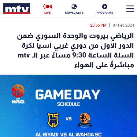
LIVE
NEWSCASTS
PROGRAMS
20:55 PM
07 Feb 2024
en
الرياضي بيروت والوحدة السوري ضمن
الأخبار
الدور الأول من دوري غربي آسيا لكرة
السلة الساعة 9:30 مساءً عبر الـ mtv
سياسة
ناس
مباشرةً على الهواء
إقتصاد
فن
منوعات
رياضة
كأس العالم
البرامج
جدول البرامج