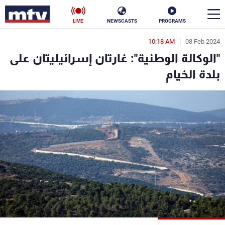
LIVE
NEWSCASTS
PROGRAMS
10:18 AM
08 Feb 2024
en
"الوكالة الوطنية": غارتان إسرائيليتان على
الأخبار
بلدة الخيام
سياسة
ناس
إقتصاد
فن
منوعات
رياضة
كأس العالم
البرامج
جدول البرامج