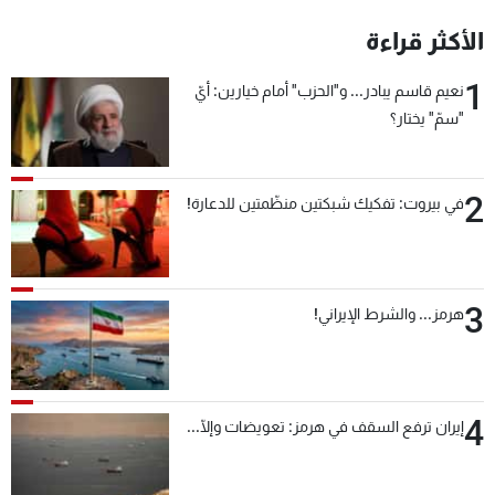
شاهد البرامج
الأكثر قراءة
الترددات
1
نعيم قاسم يبادر... و"الحزب" أمام خيارين: أيّ
"سمّ" يختار؟
عن MTV
وظائف
الإنـتـاج
تواصل معنا
لاعلاناتكم
شروط الإسـتخدام
سياسة الخصوصية
2
في بيروت: تفكيك شبكتين منظّمتين للدعارة!
3
هرمز... والشرط الإيراني!
4
إيران ترفع السقف في هرمز: تعويضات وإلّا...