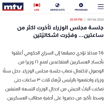
LIVE
NEWSCASTS
PROGRAMS
20:39 PM
08 Feb 2024
en
جلسة مجلس الوزراء تأخرت اكثر من
الأخبار
ساعتين... وفجّرت اشكاليّتين
سياسة
ناس
16 مدخلا تؤدي جميعُها إلى السراي الحكومي اُغلقوا
إقتصاد
فن
بأجسادِ العسكريينَ المتقاعدين لمنع ١٦ وزيرا من
منوعات
رياضة
الوصولِ لاكتمالِ نصابِ جلسةِ مجلس الوزراء. دخل ستةُ
كأس العالم
وزراء واجتمعوا بالرئيس لزُهاءَ ثلاث ٣ ساعات حتى
تمكنت آلياتُ الجيشِ من ادخالِ الوزراء التسعة المتبقين
وسط تأكيدِ من حضروا على أحقيةِ مطالبِ العسكريين.
البرامج
جدول البرامج