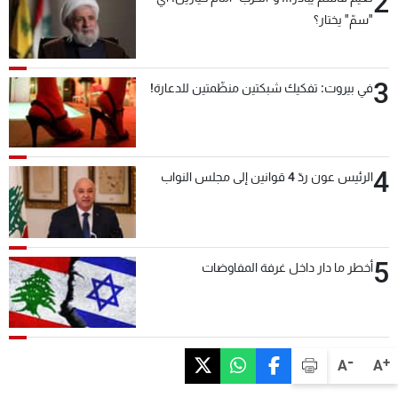
2
"سمّ" يختار؟
3
في بيروت: تفكيك شبكتين منظّمتين للدعارة!
4
الرئيس عون ردّ 4 قوانين إلى مجلس النواب
5
أخطر ما دار داخل غرفة المفاوضات
-
+
A
A