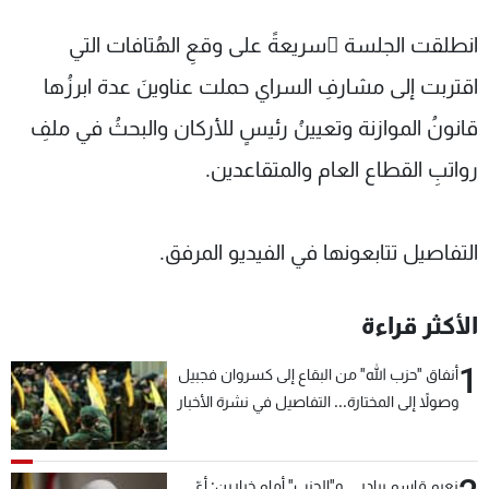
شاهد البرامج
انطلقت الجلسة ُسريعةً على وقعِ الهُتافات التي
الترددات
اقتربت إلى مشارفِ السراي حملت عناوينَ عدة ابرزُها
عن MTV
وظائف
قانونُ الموازنة وتعيينُ رئيسٍ للأركان والبحثُ في ملفِ
الإنـتـاج
تواصل معنا
رواتبِ القطاع العام والمتقاعدين.
لاعلاناتكم
شروط الإسـتخدام
سياسة الخصوصية
التفاصيل تتابعونها في الفيديو المرفق.
الأكثر قراءة
1
أنفاق "حزب الله" من البقاع إلى كسروان فجبيل
وصولاً إلى المختارة... التفاصيل في نشرة الأخبار
بعد قليل
نعيم قاسم يبادر... و"الحزب" أمام خيارين: أيّ