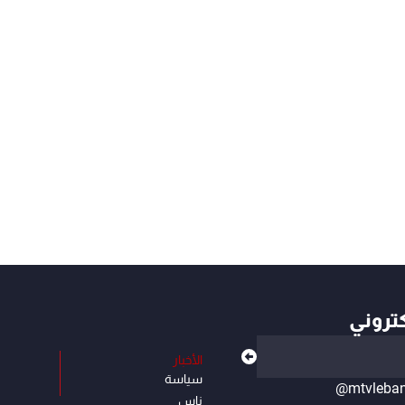
كتروني
الأخبار
سياسة
@mtvleba
ناس