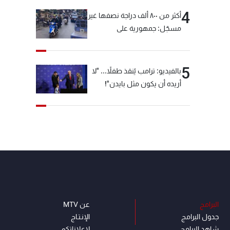
4
أكثر من ٨٠٠ ألف دراجة نصفها غير
مسجّل: جمهورية على
"دولابَين"!
5
بالفيديو: ترامب يُنقذ طفلاً... "لا
أريده أن يكون مثل بايدن"!
البرامج
عن MTV
جدول البرامج
الإنـتـاج
شاهد البرامج
لاعلاناتكم