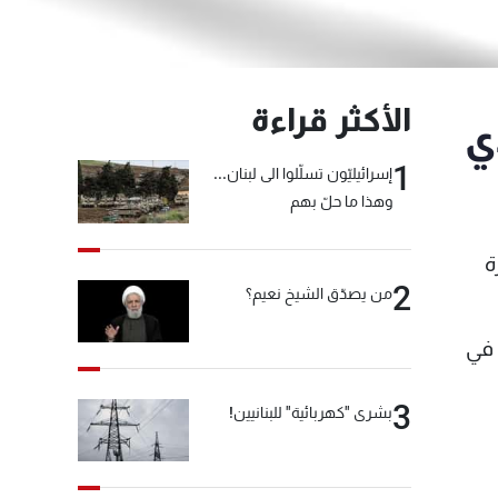
الأكثر قراءة
ي
1
إسرائيليّون تسلّلوا الى لبنان...
وهذا ما حلّ بهم
ة
2
من يصدّق الشيخ نعيم؟
 في
3
بشرى "كهربائية" للبنانيين!