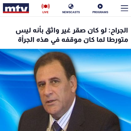
LIVE
NEWSCASTS
PROGRAMS
en
الجراح: لو كان صقر غير واثق بأنه ليس
الأخبار
متورطا لما كان موقفه في هذه الجرأة
سياسة
ناس
إقتصاد
فن
منوعات
رياضة
كأس العالم
البرامج
جدول البرامج