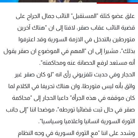
شاهد البرامج
الترددات
علق عضو كتلة "المستقبل" النائب جمال الجراح على
قضية النائب عقاب صقر، لافتا إلى ان "هناك آخرين
عن MTV
وظائف
متورطين بالتدخل في الازمة السورية وقد اعترفوا
الإنـتـاج
تواصل معنا
لاعلاناتكم
شروط الإسـتخدام
بذلك"، مشيرا إلى ان "المهم في الموضوع ان صقر يقول
سياسة الخصوصية
أنه مستعد لرفع الحصانة عنه ومحاكمته".
الحجار وفي حديث تلفزيوني رأى انه "لو كان صقر غير
واثق بأنه ليس متورطا، وان هناك تحريفا في الكلام لما
كان موقفه في هذه الجرأة" داعيا الحجار إلى "محاكمة
صقر في حال ثبت قضائيا تورطه"، موضحا اننا "إلى جانب
الثورة السورية انسانيا واعلاميا وسياسيا".
وشدد على اننا "مع الثورة السورية في وجه النظام