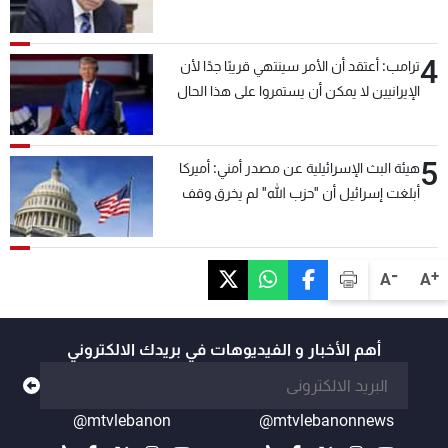
4
ترامب: أعتقد أن الأمر سينتهي قريبًا جدًا لأن
الإيرانيين لا يمكن أن يستمروا على هذا الحال
5
هيئة البث الإسرائيلية عن مصدر أمني: أميركا
أبلغت إسرائيل أن "حزب الله" لم يخرق وقف
إطلاق النار أمس في مجدل زون وطلبت منها
عدم التصعيد خشية أن يؤثر ذلك على مفاوضات
روما
-
+
A
A
أهم الأخبار و الفيديوهات في بريدك الالكتروني
@mtvlebanon
@mtvlebanonnews