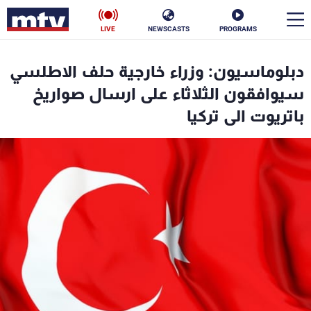
LIVE
NEWSCASTS
PROGRAMS
en
دبلوماسيون: وزراء خارجية حلف الاطلسي
الأخبار
سيوافقون الثلاثاء على ارسال صواريخ
باتريوت الى تركيا
سياسة
ناس
إقتصاد
فن
منوعات
رياضة
كأس العالم
البرامج
جدول البرامج