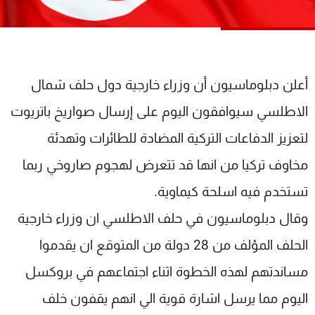
شاهد البرامج
الترددات
عن MTV
وظائف
أعلن دبلوماسيون أن وزراء خارجية دول حلف شمال
الإنـتـاج
تواصل معنا
الاطلسي سيوافقون اليوم على إرسال صواريخ باتريوت
لاعلاناتكم
شروط الإسـتخدام
سياسة الخصوصية
لتعزيز الدفاعات التركية المضادة للطائرات وتهدئة
مخاوف تركيا من انها قد تتعرض لهجوم صاروخي ربما
تستخدم فيه اسلحة كيماوية.
وقال دبلوماسيون في حلف الاطلسي ان وزراء خارجية
الحلف المؤلف من 28 دولة من المتوقع ان يقدموا
مساندتهم لهذه الخطوة اثناء اجتماعهم في بروكسل
اليوم مما يرسل اشارة قوية الي انهم يقفون خلف