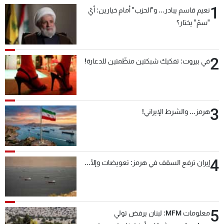
1
نعيم قاسم يبادر... و"الحزب" أمام خيارين: أيّ
"سمّ" يختار؟
2
في بيروت: تفكيك شبكتين منظّمتين للدعارة!
3
هرمز... والشرط الإيراني!
4
إيران ترفع السقف في هرمز: تعويضات وإلّا...
5
معلومات MFM: لبنان يرفض تولي