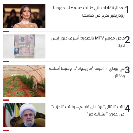
1
بعد الإنتقادات التي طالت جسمها... جورجينا
رودريغيز تخرج عن صمتها
2
خاص موقع MTV بالصّورة: أشرف دبّور ليس
لاجئاً!
3
في بوداي: ١٦ خيمة "ماريجوانا"... وضبط أسلحة
وذخائر
4
نائب "الثنائي" يردّ على قاسم... ونائب "الحزب"
عن عون: "انشالله خير"