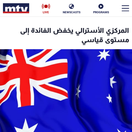
LIVE
NEWSCASTS
PROGRAMS
en
المركزي الأسترالي يخفض الفائدة إلى
الأخبار
مستوى قياسي
سياسة
ناس
إقتصاد
فن
منوعات
رياضة
كأس العالم
البرامج
جدول البرامج