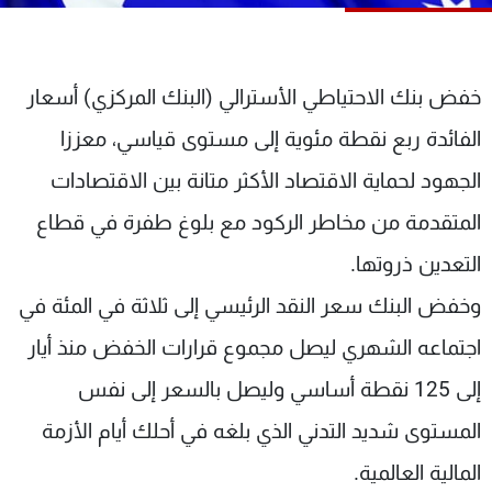
شاهد البرامج
الترددات
خفض بنك الاحتياطي الأسترالي (البنك المركزي) أسعار
عن MTV
وظائف
الفائدة ربع نقطة مئوية إلى مستوى قياسي، معززا
الإنـتـاج
تواصل معنا
لاعلاناتكم
شروط الإسـتخدام
الجهود لحماية الاقتصاد الأكثر متانة بين الاقتصادات
سياسة الخصوصية
المتقدمة من مخاطر الركود مع بلوغ طفرة في قطاع
التعدين ذروتها.
وخفض البنك سعر النقد الرئيسي إلى ثلاثة في المئة في
اجتماعه الشهري ليصل مجموع قرارات الخفض منذ أيار
إلى 125 نقطة أساسي وليصل بالسعر إلى نفس
المستوى شديد التدني الذي بلغه في أحلك أيام الأزمة
المالية العالمية.