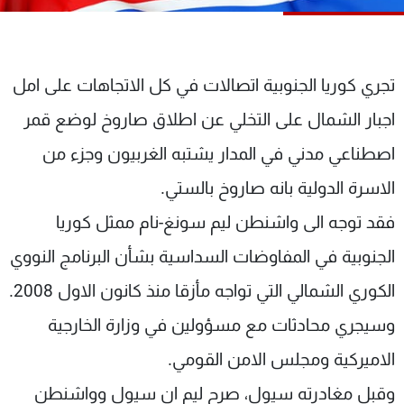
شاهد البرامج
الترددات
تجري كوريا الجنوبية اتصالات في كل الاتجاهات على امل
عن MTV
وظائف
اجبار الشمال على التخلي عن اطلاق صاروخ لوضع قمر
الإنـتـاج
تواصل معنا
لاعلاناتكم
شروط الإسـتخدام
اصطناعي مدني في المدار يشتبه الغربيون وجزء من
سياسة الخصوصية
الاسرة الدولية بانه صاروخ بالستي.
فقد توجه الى واشنطن ليم سونغ-نام ممثل كوريا
الجنوبية في المفاوضات السداسية بشأن البرنامج النووي
الكوري الشمالي التي تواجه مأزقا منذ كانون الاول 2008.
وسيجري محادثات مع مسؤولين في وزارة الخارجية
الاميركية ومجلس الامن القومي.
وقبل مغادرته سيول، صرح ليم ان سيول وواشنطن