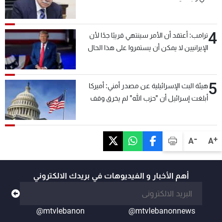
4
ترامب: أعتقد أن الأمر سينتهي قريبًا جدًا لأن
الإيرانيين لا يمكن أن يستمروا على هذا الحال
5
هيئة البث الإسرائيلية عن مصدر أمني: أميركا
أبلغت إسرائيل أن "حزب الله" لم يخرق وقف
إطلاق النار أمس في مجدل زون وطلبت منها
عدم التصعيد خشية أن يؤثر ذلك على مفاوضات
روما
-
+
A
A
أهم الأخبار و الفيديوهات في بريدك الالكتروني
@mtvlebanon
@mtvlebanonnews