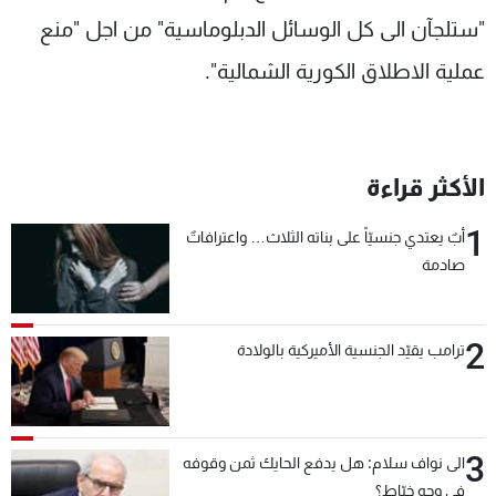
"ستلجآن الى كل الوسائل الدبلوماسية" من اجل "منع
عملية الاطلاق الكورية الشمالية".
الأكثر قراءة
1
أبٌ يعتدي جنسيّاً على بناته الثلاث… واعترافاتٌ
صادمة
2
ترامب يقيّد الجنسية الأميركية بالولادة
3
الى نواف سلام: هل يدفع الحايك ثمن وقوفه
في وجه خيّاط؟