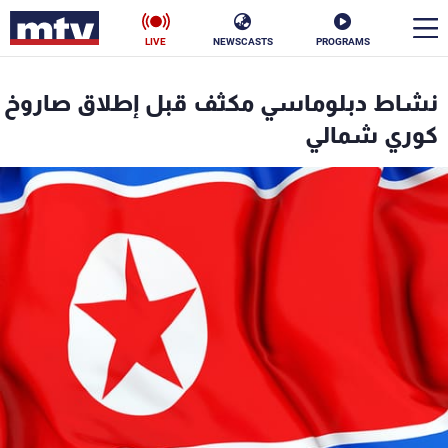
LIVE
NEWSCASTS
PROGRAMS
en
نشاط دبلوماسي مكثف قبل إطلاق صاروخ
الأخبار
كوري شمالي
سياسة
ناس
إقتصاد
فن
منوعات
رياضة
كأس العالم
البرامج
جدول البرامج