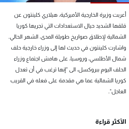
شاهد البرامج
الترددات
أعربت وزيرة الخارجية الأميركية، هيلاري كلينتون عن
قلقها الشديد حيال الاستعدادات التي تجريها كوريا
عن MTV
وظائف
الشمالية لإطلاق صواريخ طويلة المدى، الشهر الحالي.
الإنـتـاج
تواصل معنا
لاعلاناتكم
شروط الإسـتخدام
واشارت كلينتون في حديث لها إلى وزراء خارجية حلف
سياسة الخصوصية
شمال الأطلسي، وروسيا، على هامش اجتماع وزراء
الحلف اليوم ببروكسل، الى "إنها ترغب في أن تعدل
كوريا الشمالية عما هي مقدمة على فعله في القريب
العاجل".
الأكثر قراءة