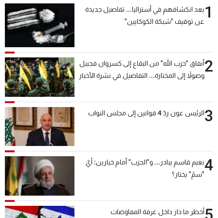
1
بعد انكشافهم في أستراليا... تفاصيل جديدة
عن توقيف "شبكة الكوكايين"
2
أنفاق "حزب الله" من البقاع إلى كسروان فجبيل
وصولاً إلى المختارة... التفاصيل في نشرة الأخبار
بعد قليل
3
الرئيس عون ردّ 4 قوانين إلى مجلس النواب
4
نعيم قاسم يبادر... و"الحزب" أمام خيارين: أيّ
"سمّ" يختار؟
5
أخطر ما دار داخل غرفة المفاوضات