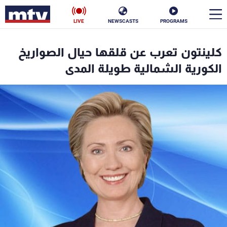
LIVE
NEWSCASTS
PROGRAMS
en
كلينتون تعرب عن قلقها حيال الصواريخ
الأخبار
الكورية الشمالية طويلة المدى
سياسة
ناس
إقتصاد
فن
منوعات
رياضة
كأس العالم
البرامج
جدول البرامج