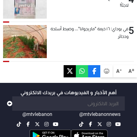
لاجئاً!
5
في بوداي: ١٦ خيمة "ماريجوانا"... وضبط أسلحة
وذخائر
-
+
A
A
أهم الأخبار و الفيديوهات في بريدك الالكتروني
@mtvlebanon
@mtvlebanonnews