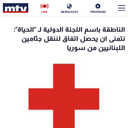
LIVE
NEWSCASTS
PROGRAMS
en
الناطقة باسم اللجنة الدولية لـ "الحياة":
الأخبار
نتمنى ان يحصل اتفاق لننقل جثامين
اللبنانيين من سوريا
سياسة
ناس
إقتصاد
فن
منوعات
رياضة
كأس العالم
البرامج
جدول البرامج