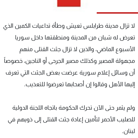
شاهد البرامج
الترددات
لا تزال مدينة طرابلس تعيش وطأة تداعيات الكمين الذي
عن MTV
وظائف
تعرض له شبان من المدينة ومنطقتها داخل سوريا
الإنـتـاج
تواصل معنا
الأسبوع الماضي، والذين لا تزال جثث القتلى منهم
لاعلاناتكم
شروط الإسـتخدام
سياسة الخصوصية
مجهولة المصير وكذلك مصير الجرحى أو الناجين، خصوصاً
أن وسائل إعلام سورية عرضت بعض الجثث التي تعرف
إليها الأهل وقالوا إن أصحابها تعرضوا للتعذيب.
ولم يثمر حتى الآن تحرك الحكومة باتجاه اللجنة الدولية
للصليب الأحمر لتأمين إعادة جثث القتلى إلى ذويهم في
لبنان.