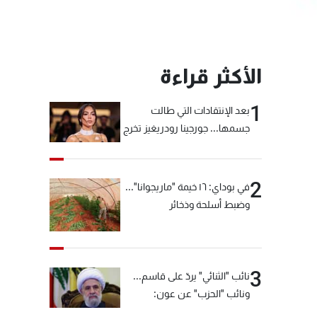
الأكثر قراءة
1
بعد الإنتقادات التي طالت
جسمها... جورجينا رودريغيز تخرج
عن صمتها
2
في بوداي: ١٦ خيمة "ماريجوانا"...
وضبط أسلحة وذخائر
3
نائب "الثنائي" يردّ على قاسم...
ونائب "الحزب" عن عون:
"انشالله خير"