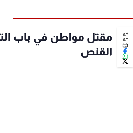
+
مقتل مواطن في باب التبا
A
-
A
القنص