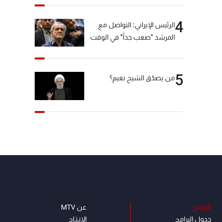
4
الرئيس الإيراني: التواصل مع
المرشد "صعب جداً" في الوقت
الحالي
5
من يصدّق الشيخ نعيم؟
البرامج
عن MTV
جدول البرامج
الإنـتـاج