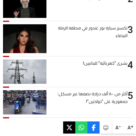
3
تكسير سيارة نور غندور في منطقة الرملة
البيضاء
4
بشرى "كهربائية" للبنانيين!
5
أكثر من ٨٠٠ ألف دراجة نصفها غير مسجّل:
جمهورية على "دولابَين"!
-
+
A
A