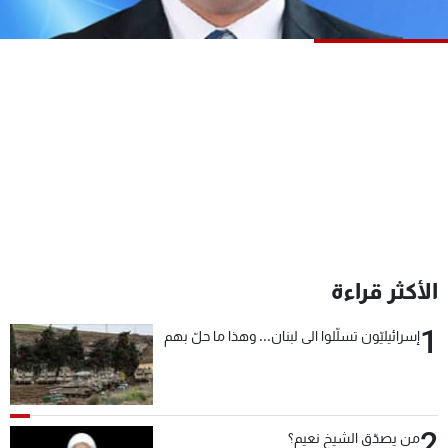
شاهد البرامج
الترددات
عن MTV
وظائف
الإنـتـاج
تواصل معنا
لاعلاناتكم
شروط الإسـتخدام
سياسة الخصوصية
الأكثر قراءة
1
إسرائيليّون تسلّلوا الى لبنان... وهذا ما حلّ بهم
2
من يصدّق الشيخ نعيم؟