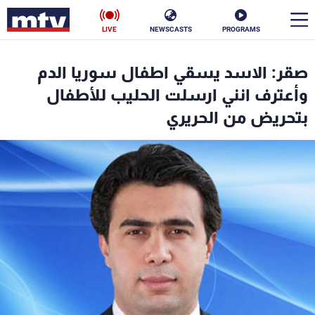
LIVE
NEWSCASTS
PROGRAMS
en
صقر: الاسد يسقي اطفال سوريا الدم
الأخبار
وأعترف انني ارسلت الحليب للأطفال
بتحريض من الحريري
سياسة
ناس
إقتصاد
فن
منوعات
رياضة
كأس العالم
البرامج
جدول البرامج