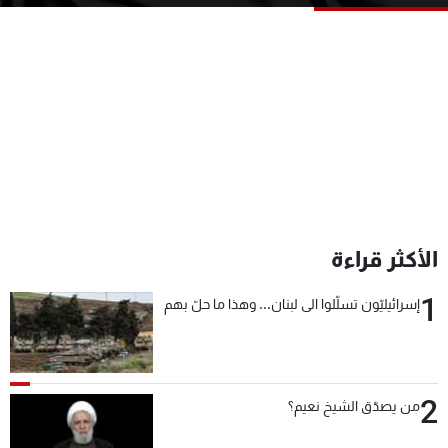
شاهد البرامج
الترددات
عن MTV
وظائف
الإنـتـاج
تواصل معنا
لاعلاناتكم
شروط الإسـتخدام
سياسة الخصوصية
الأكثر قراءة
1
إسرائيليّون تسلّلوا الى لبنان... وهذا ما حلّ بهم
2
من يصدّق الشيخ نعيم؟