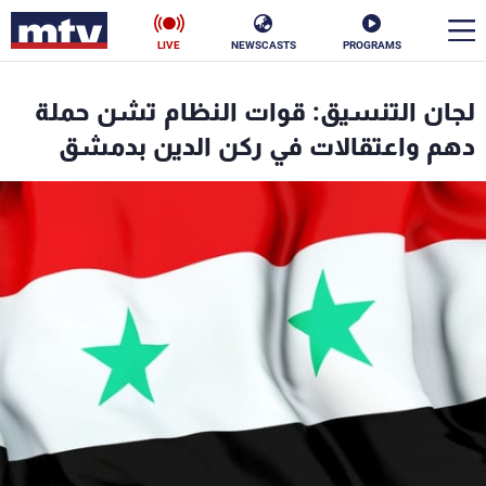
LIVE
NEWSCASTS
PROGRAMS
en
لجان التنسيق: قوات النظام تشن حملة
الأخبار
دهم واعتقالات في ركن الدين بدمشق
سياسة
ناس
إقتصاد
فن
منوعات
رياضة
كأس العالم
البرامج
جدول البرامج