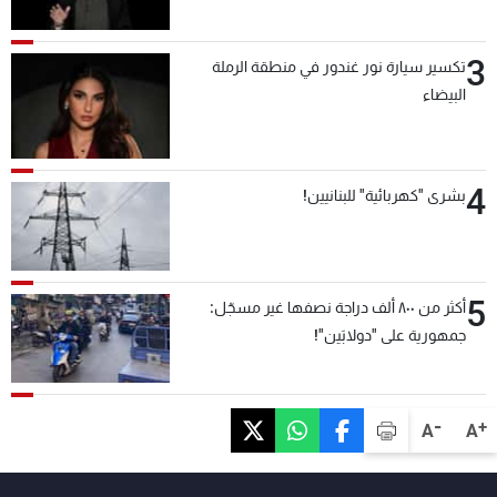
3
تكسير سيارة نور غندور في منطقة الرملة
البيضاء
4
بشرى "كهربائية" للبنانيين!
5
أكثر من ٨٠٠ ألف دراجة نصفها غير مسجّل:
جمهورية على "دولابَين"!
-
+
A
A