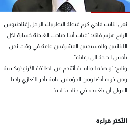
شاهد البرامج
الترددات
نعى النائب فادي كرم غبطة البطريرك الراحل إغناطيوس
عن MTV
وظائف
الرابع هزيم قائلا: "غياب أبينا صاحب الغبطة خسارة لكل
الإنـتـاج
تواصل معنا
اللبنانيين وللمسيحيين المشرقيين عامة في وقت نحن
لاعلاناتكم
شروط الإسـتخدام
سياسة الخصوصية
بأمس الحاجة الى رعايته".
وتابع: "وبهذه المناسبة أتقدم من الطائفة الأرتوذوكسية
ومن ذويه أيضا ومن المؤمنين عامة بأحر التعازي راجيا
المولى أن يتغمده في جنات خلده".
الأكثر قراءة