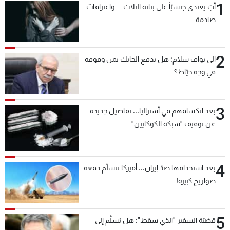
1
أبٌ يعتدي جنسيّاً على بناته الثلاث… واعترافاتٌ
صادمة
2
الى نواف سلام: هل يدفع الحايك ثمن وقوفه
في وجه خيّاط؟
3
بعد انكشافهم في أستراليا... تفاصيل جديدة
عن توقيف "شبكة الكوكايين"
4
بعد استخدامها ضدّ إيران... أميركا تتسلّم دفعة
صواريخ كبيرة!
5
قضيّة السفير "الذي سقط": هل يُسلَّم إلى