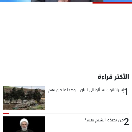
شاهد البرامج
الترددات
عن MTV
وظائف
الإنـتـاج
تواصل معنا
لاعلاناتكم
شروط الإسـتخدام
سياسة الخصوصية
الأكثر قراءة
1
إسرائيليّون تسلّلوا الى لبنان... وهذا ما حلّ بهم
2
من يصدّق الشيخ نعيم؟