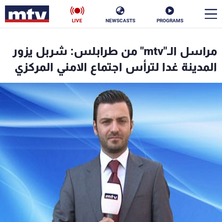
LIVE
NEWSCASTS
PROGRAMS
en
مراسل الـ"mtv" من طرابلس: شربل يزور
الأخبار
المدينة غدا لترأس اجتماع الامني المركزي
سياسة
ناس
إقتصاد
فن
منوعات
رياضة
كأس العالم
البرامج
جدول البرامج