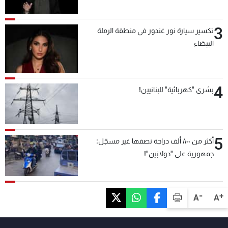
3
تكسير سيارة نور غندور في منطقة الرملة
البيضاء
4
بشرى "كهربائية" للبنانيين!
5
أكثر من ٨٠٠ ألف دراجة نصفها غير مسجّل:
جمهورية على "دولابَين"!
-
+
A
A