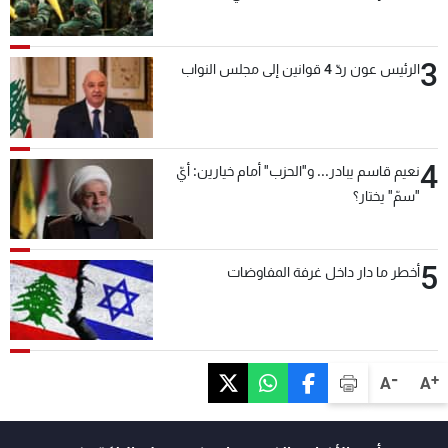
بعد قليل
3
الرئيس عون ردّ 4 قوانين إلى مجلس النواب
4
نعيم قاسم يبادر... و"الحزب" أمام خيارين: أيّ
"سمّ" يختار؟
5
أخطر ما دار داخل غرفة المفاوضات
-
+
A
A