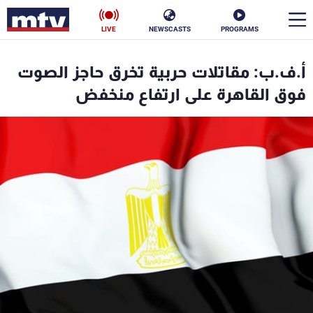
LIVE
NEWSCASTS
PROGRAMS
en
أ.ف.ب: مقاتلات حربية تخرق حاجز الصوت
الأخبار
فوق القاهرة على ارتفاع منخفض
سياسة
ناس
إقتصاد
فن
منوعات
رياضة
كأس العالم
البرامج
جدول البرامج