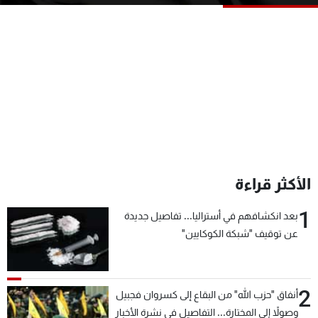
شاهد البرامج
الترددات
عن MTV
وظائف
الإنـتـاج
تواصل معنا
لاعلاناتكم
شروط الإسـتخدام
سياسة الخصوصية
الأكثر قراءة
1
بعد انكشافهم في أستراليا... تفاصيل جديدة
عن توقيف "شبكة الكوكايين"
2
أنفاق "حزب الله" من البقاع إلى كسروان فجبيل
وصولاً إلى المختارة... التفاصيل في نشرة الأخبار