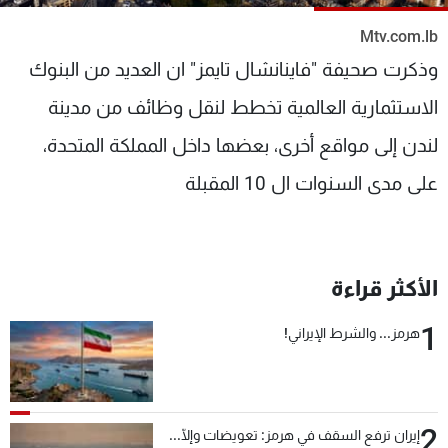
شاهد البرامج
Mtv.com.lb
الترددات
وذكرت صحيفة "فاينانشال تايمز" ان العديد من البنوك
الاستثمارية العالمية تخطط لنقل وظائف من مدينة
عن MTV
وظائف
الإنـتـاج
تواصل معنا
لندن إلى مواقع أخرى، بعضها داخل المملكة المتحدة،
لاعلاناتكم
شروط الإسـتخدام
سياسة الخصوصية
على مدى السنوات ال 10 المقبلة
الأكثر قراءة
1
هرمز... والشرط الإيراني!
2
إيران ترفع السقف في هرمز: تعويضات وإلّا...