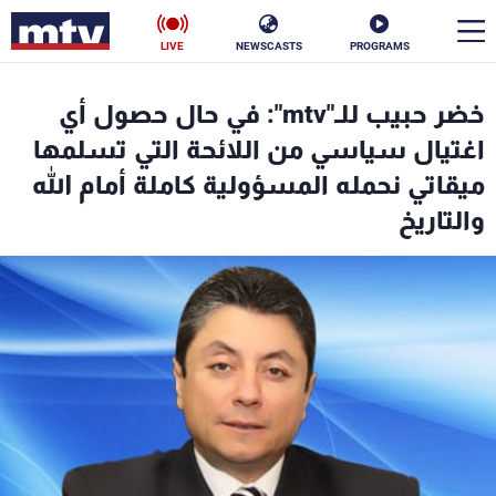
LIVE
NEWSCASTS
PROGRAMS
en
خضر حبيب للـ"mtv": في حال حصول أي
الأخبار
اغتيال سياسي من اللائحة التي تسلمها
ميقاتي نحمله المسؤولية كاملة أمام الله
سياسة
ناس
والتاريخ
إقتصاد
فن
منوعات
رياضة
كأس العالم
البرامج
جدول البرامج