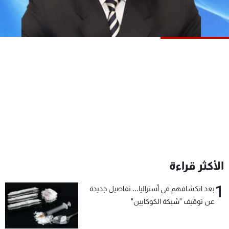
شاهد البرامج
الترددات
عن MTV
وظائف
الإنـتـاج
تواصل معنا
لاعلاناتكم
شروط الإسـتخدام
سياسة الخصوصية
الأكثر قراءة
1
بعد انكشافهم في أستراليا... تفاصيل جديدة
عن توقيف "شبكة الكوكايين"