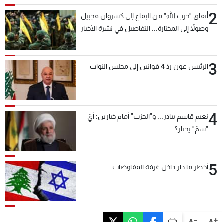
2
أنفاق "حزب الله" من البقاع إلى كسروان فجبيل
وصولاً إلى المختارة... التفاصيل في نشرة الأخبار
بعد قليل
3
الرئيس عون ردّ 4 قوانين إلى مجلس النواب
4
نعيم قاسم يبادر... و"الحزب" أمام خيارين: أيّ
"سمّ" يختار؟
5
أخطر ما دار داخل غرفة المفاوضات
-
+
A
A