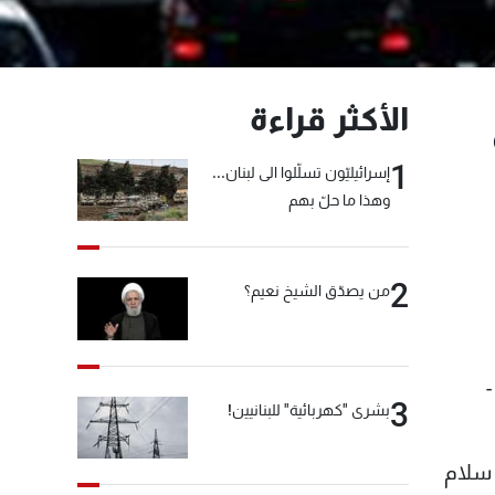
الأكثر قراءة
1
إسرائيليّون تسلّلوا الى لبنان...
وهذا ما حلّ بهم
2
من يصدّق الشيخ نعيم؟
3
بشرى "كهربائية" للبنانيين!
 سلام