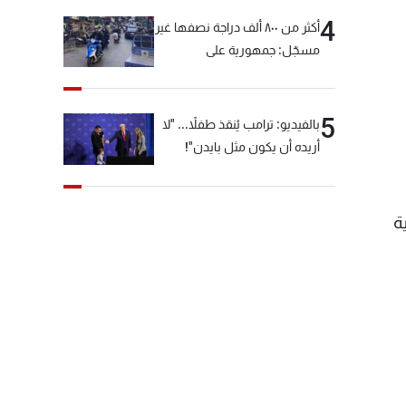
4
أكثر من ٨٠٠ ألف دراجة نصفها غير
مسجّل: جمهورية على
"دولابَين"!
5
بالفيديو: ترامب يُنقذ طفلاً... "لا
أريده أن يكون مثل بايدن"!
ة