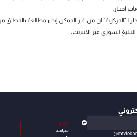
ات اختبار.
ار لـ"المركزية" ان من غير الممكن إبداء مطالعة بالمطلق م
تبليغ السوري عبر الانترنت.
كتروني
الأخبار
سياسة
@mtvleba