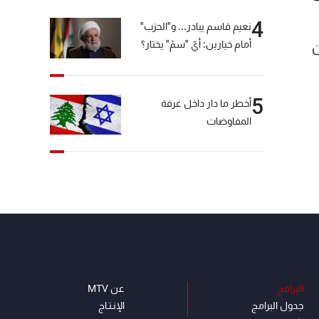
4
نعيم قاسم يبادر... و"الحزب"
أمام خيارين: أيّ "سمّ" يختار؟
ن
5
أخطر ما دار داخل غرفة
المفاوضات
البرامج
عن MTV
جدول البرامج
الإنـتـاج