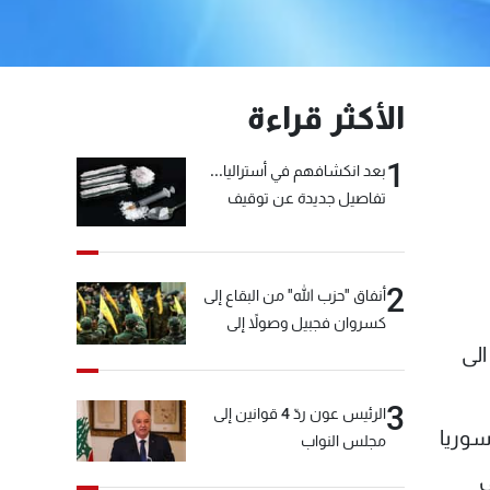
الأكثر قراءة
1
بعد انكشافهم في أستراليا...
تفاصيل جديدة عن توقيف
"شبكة الكوكايين"
2
أنفاق "حزب الله" من البقاع إلى
كسروان فجبيل وصولاً إلى
المختارة... التفاصيل في نشرة
الى
الأخبار بعد قليل
3
الرئيس عون ردّ 4 قوانين إلى
سوريا
مجلس النواب
ى