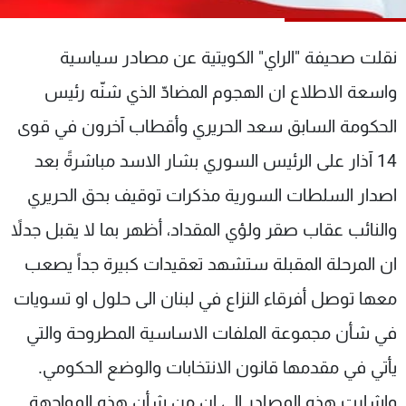
شاهد البرامج
الترددات
نقلت صحيفة "الراي" الكويتية عن مصادر سياسية
واسعة الاطلاع ان الهجوم المضادّ الذي شنّه رئيس
عن MTV
وظائف
الإنـتـاج
تواصل معنا
الحكومة السابق سعد الحريري وأقطاب آخرون في قوى
لاعلاناتكم
شروط الإسـتخدام
14 آذار على الرئيس السوري بشار الاسد مباشرةً بعد
سياسة الخصوصية
اصدار السلطات السورية مذكرات توقيف بحق الحريري
والنائب عقاب صقر ولؤي المقداد، أظهر بما لا يقبل جدلاً
ان المرحلة المقبلة ستشهد تعقيدات كبيرة جداً يصعب
معها توصل أفرقاء النزاع في لبنان الى حلول او تسويات
في شأن مجموعة الملفات الاساسية المطروحة والتي
يأتي في مقدمها قانون الانتخابات والوضع الحكومي.
واشارت هذه المصادر الى ان من شأن هذه المواجهة