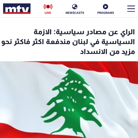
LIVE
NEWSCASTS
PROGRAMS
en
الراي عن مصادر سياسية: الازمة
الأخبار
السياسية في لبنان مندفعة اكثر فاكثر نحو
مزيد من الانسداد
سياسة
ناس
إقتصاد
فن
منوعات
رياضة
كأس العالم
البرامج
جدول البرامج