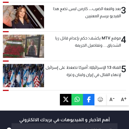
3
بعد واقعة الضرب... كارمن لبس تضع هذا
الفيديو برسم المعنيين
4
موقع MTV يكشف: حكم بإعدام قاتل ريا
الشدياق… وتفاصيل الجريمة
5
القناة 13 الإسرائيليّة: أميركا تضغط على إسرائيل
لإنهاء القتال في إيران ولبنان وغزة
-
+
A
A
أهم الأخبار و الفيديوهات في بريدك الالكتروني