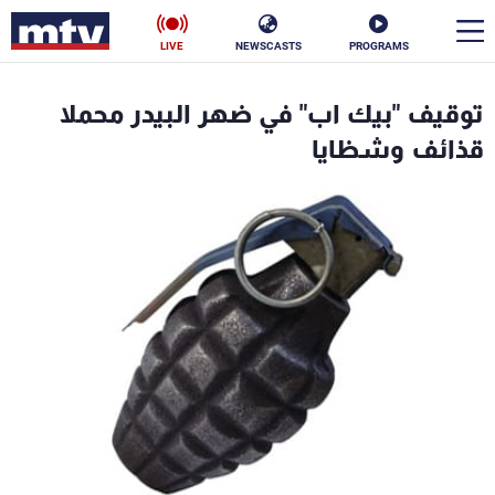
LIVE
NEWSCASTS
PROGRAMS
en
توقيف "بيك اب" في ضهر البيدر محملا
الأخبار
قذائف وشظايا
سياسة
ناس
إقتصاد
فن
منوعات
رياضة
كأس العالم
البرامج
جدول البرامج