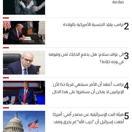
صادمة
2
ترامب يقيّد الجنسية الأميركية بالولادة
3
الى نواف سلام: هل يدفع الحايك ثمن وقوفه
في وجه خيّاط؟
4
ترامب: أعتقد أن الأمر سينتهي قريبًا جدًا لأن
الإيرانيين لا يمكن أن يستمروا على هذا الحال
5
هيئة البث الإسرائيلية عن مصدر أمني: أميركا
أبلغت إسرائيل أن "حزب الله" لم يخرق وقف
إطلاق النار أمس في مجدل زون وطلبت منها