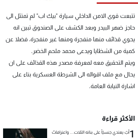
شاهد البرامج
الترددات
تتبعت قوى الامن الداخلي سيارة "بيك اب" لم تمتثل الى
حاجز ضهر البيدر وبعد الكشف على الصندوق تبين انه
عن MTV
وظائف
يحوي قذائف منها منفجرة ومنها غير منفجرة، فضلا عن
الإنـتـاج
تواصل معنا
لاعلاناتكم
شروط الإسـتخدام
كمية من الشظايا ويدعى محمد ملحم الخضر.
سياسة الخصوصية
ويتم التحقيق معه لمعرفة مصدر هذه القذائف على ان
يحال مع ملف اقواله الى الشرطة العسكرية بناء على
اشارة النيابة العامة.
الأكثر قراءة
1
أبٌ يعتدي جنسيّاً على بناته الثلاث… واعترافاتٌ