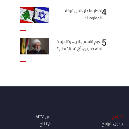
4
أخطر ما دار داخل غرفة
المفاوضات
5
نعيم قاسم يبادر... و"الحزب"
أمام خيارين: أيّ "سمّ" يختار؟
البرامج
عن MTV
جدول البرامج
الإنـتـاج