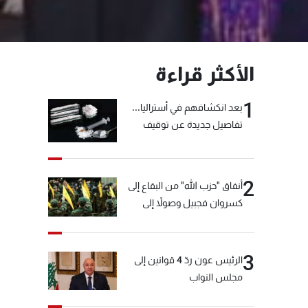
الأكثر قراءة
1
بعد انكشافهم في أستراليا...
تفاصيل جديدة عن توقيف
"شبكة الكوكايين"
2
أنفاق "حزب الله" من البقاع إلى
كسروان فجبيل وصولاً إلى
المختارة... التفاصيل في نشرة
الأخبار بعد قليل
3
الرئيس عون ردّ 4 قوانين إلى
مجلس النواب