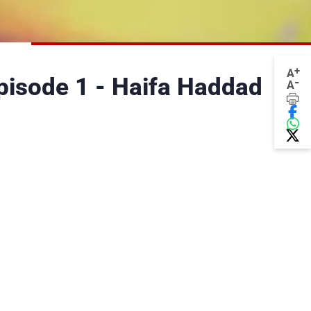
+
A
pisode 1 - Haifa Haddad
-
A