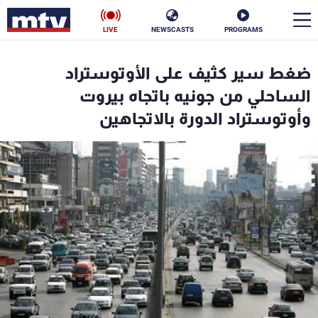
LIVE
NEWSCASTS
PROGRAMS
en
ضغط سير كثيف على الأوتوستراد
الأخبار
الساحلي من جونيه باتجاه بيروت
وأوتوستراد الدورة بالاتجاهين
سياسة
ناس
إقتصاد
فن
منوعات
رياضة
كأس العالم
البرامج
جدول البرامج