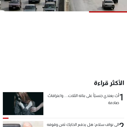
شاهد البرامج
الترددات
عن MTV
وظائف
الإنـتـاج
تواصل معنا
لاعلاناتكم
شروط الإسـتخدام
سياسة الخصوصية
الأكثر قراءة
1
أبٌ يعتدي جنسيّاً على بناته الثلاث… واعترافاتٌ
صادمة
2
الى نواف سلام: هل يدفع الحايك ثمن وقوفه