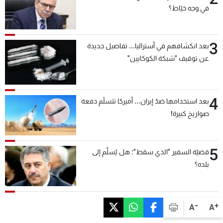
في وجه خيّاط؟
3
بعد انكشافهم في أستراليا... تفاصيل جديدة
عن توقيف "شبكة الكوكايين"
4
بعد استخدامها ضدّ إيران... أميركا تتسلّم دفعة
صواريخ كبيرة!
5
قضيّة السفير "الذي سقط": هل يُسلَّم إلى
بلده؟
-
+
A
A