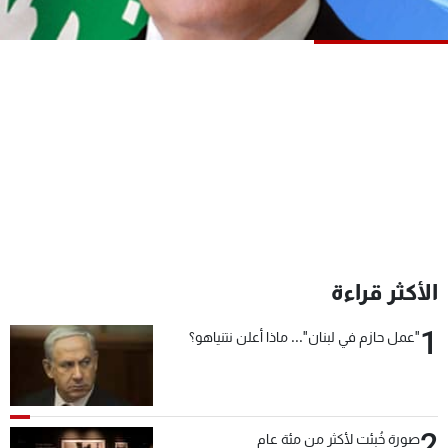
شاهد البرامج
الترددات
عن MTV
وظائف
الإنـتـاج
تواصل معنا
لاعلاناتكم
شروط الإسـتخدام
سياسة الخصوصية
الأكثر قراءة
1
"عمل حازم في لبنان"... ماذا أعلن نتنياهو؟
2
صورة خُبئت لأكثر من مئة عام