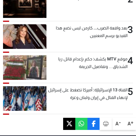
3
بعد واقعة الضرب... كارمن لبس تضع هذا
الفيديو برسم المعنيين
4
موقع MTV يكشف: حكم بإعدام قاتل ريا
الشدياق… وتفاصيل الجريمة
5
القناة 13 الإسرائيليّة: أميركا تضغط على إسرائيل
لإنهاء القتال في إيران ولبنان وغزة
-
+
A
A