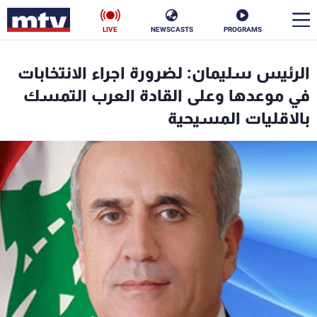
LIVE
NEWSCASTS
PROGRAMS
en
الرئيس سليمان: لضرورة اجراء الانتخابات
الأخبار
في موعدها وعلى القادة العرب التمسك
بالاقليات المسيحية
سياسة
ناس
إقتصاد
فن
منوعات
رياضة
كأس العالم
البرامج
جدول البرامج