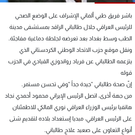
شاهد البرامج
الترددات
باشر فريق طبي ألماني الإشراف على الوضع الصحي
للرئيس العراقي جلال طالباني الراقد بمستشفى مدينة
عن MTV
وظائف
الطب وسط بغداد بعد تعرضه لجلطة دماغية مفاجئة.
الإنـتـاج
تواصل معنا
لاعلاناتكم
شروط الإسـتخدام
ونقل موقع حزب الاتحاد الوطني الكردستاني الذي
سياسة الخصوصية
يتزعمه الطالباني عن فرياد رواندوزي القيادي في الحزب
قوله
إنّ صحة طالباني "جيدة جداً "وفي تحسن مستمر.
من جهة أخرى، اتصل الرئيس الإيراني محمود أحمدي نجاد
هاتفيا برئيس الوزراء العراقي نوري المالكي للاطمئنان
على الرئيس العراقي، مبديا إستعداد بلاده لتقديم شتى
أنواع التعاون على صعيد علاج طالباني.