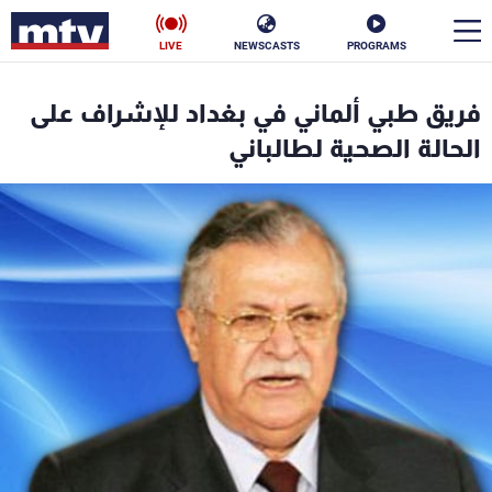
LIVE
NEWSCASTS
PROGRAMS
en
فريق طبي ألماني في بغداد للإشراف على
الأخبار
الحالة الصحية لطالباني
سياسة
ناس
إقتصاد
فن
منوعات
رياضة
كأس العالم
البرامج
جدول البرامج