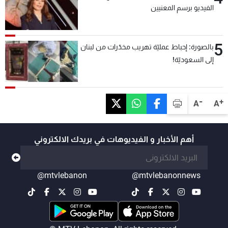
الفيديو برسم المعنيين
5
بالصورة: إحباط عمليّة تهريب مخدّرات من لبنان
إلى السعوديّة!
-
+
A
A
أهم الأخبار و الفيديوهات في بريدك الالكتروني
@mtvlebanon
@mtvlebanonnews