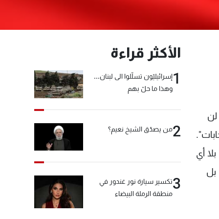
الأكثر قراءة
1
إسرائيليّون تسلّلوا الى لبنان...
وهذا ما حلّ بهم
 لن
2
من يصدّق الشيخ نعيم؟
بات".
لا أي
بل
3
تكسير سيارة نور غندور في
منطقة الرملة البيضاء