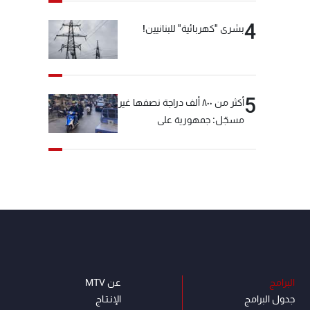
4
بشرى "كهربائية" للبنانيين!
5
أكثر من ٨٠٠ ألف دراجة نصفها غير
مسجّل: جمهورية على
"دولابَين"!
البرامج
عن MTV
جدول البرامج
الإنـتـاج