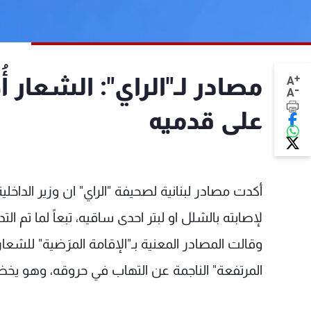
+
مصادر لـ"الراي": الشعار أ
A
-
A
على قدميه
أكدت مصادر لبنانية لصحيفة "الراي" ان وزير الداخ
لإصابته بالشلل او لبتر احدى ساقيه، تبعاً لما تم ا
وقالت المصادر المعنية بـ"الإقامة المرَضية" للشعار
المرتفعة" الناجمة عن التهاب في حروقه، وهو يخضع