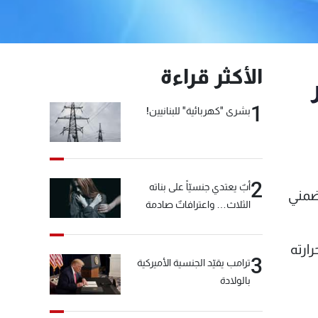
الأكثر قراءة
1
بشرى "كهربائية" للبنانيين!
2
أبٌ يعتدي جنسيّاً على بناته
 ضمني
الثلاث… واعترافاتٌ صادمة
رارته
3
ترامب يقيّد الجنسية الأميركية
بالولادة