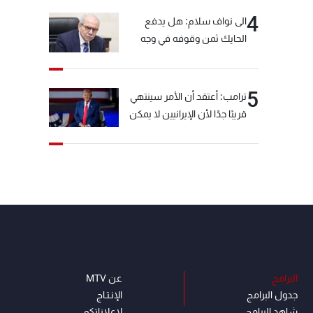
4
الى نواف سلام: هل يدفع
الحايك ثمن وقوفه في وجه
خيّاط؟
5
ترامب: أعتقد أن الأمر سينتهي
قريبًا جدًا لأن الإيرانيين لا يمكن
أن يستمروا على هذا الحال
البرامج
عن MTV
جدول البرامج
الإنـتـاج
شاهد البرامج
لاعلاناتكم