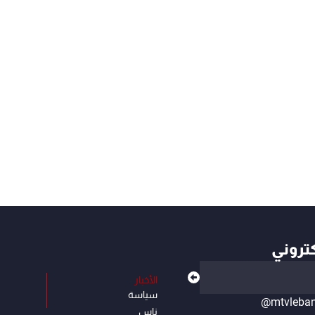
كتروني
الأخبار
سياسة
@mtvleba
ناس