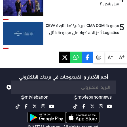
مثل بايدن"!
5
مجموعة CMA CGM عبر شركتها التابعة CEVA
Logistics تُنجز الاستحواذ على مجموعة فتّال
-
+
A
A
أهم الأخبار و الفيديوهات في بريدك الالكتروني
@mtvlebanon
@mtvlebanonnews