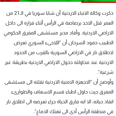
شاهد البرامج
الترددات
ذكرت وكالة الانباء الاردنية أن شابا سوريا في الـ21 من
العمر قتل الاحد برصاصة في الرأس أثناء فراره الى داخل
عن MTV
وظائف
الاراضي الاردنية. وأفاد مدير مستشفى المفرق الحكومي
الإنـتـاج
تواصل معنا
لاعلاناتكم
شروط الإسـتخدام
الطبيب حمود السرحان أن "اللاجىء السوري تعرض
سياسة الخصوصية
لاطلاق نار في الاراضي السورية بالقرب من الحدود
الاردنية عند محاولته دخول الاراضي الاردنية بطريقة غير
شرعية".
وأوضح أن "الاجهزة الامنية الاردنية نقلته الى مستشفى
المفرق حيث حاول اطباء قسم الاسعاف والطوارىء
انقاذ حياته، الا انه فارق الحياة جراء تعرضه الى اطلاق نار
في منطقة الرأس أدى الى تهتك الدماغ".