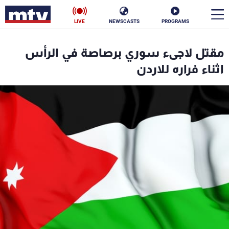
LIVE
NEWSCASTS
PROGRAMS
en
مقتل لاجىء سوري برصاصة في الرأس
الأخبار
اثناء فراره للاردن
سياسة
ناس
إقتصاد
فن
منوعات
رياضة
كأس العالم
البرامج
جدول البرامج