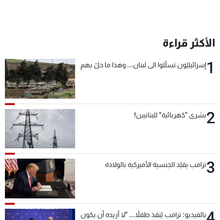
الأكثر قراءة
1
إسرائيليّون تسلّلوا الى لبنان... وهذا ما حلّ بهم
2
بشرى "كهربائية" للبنانيين!
3
ترامب يقيّد الجنسية الأميركية بالولادة
4
بالفيديو: ترامب يُنقذ طفلاً... "لا أريده أن يكون