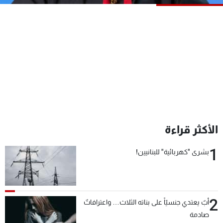
شاهد البرامج
الترددات
عن MTV
وظائف
الإنـتـاج
تواصل معنا
لاعلاناتكم
شروط الإسـتخدام
سياسة الخصوصية
الأكثر قراءة
1
بشرى "كهربائية" للبنانيين!
2
أبٌ يعتدي جنسيّاً على بناته الثلاث… واعترافاتٌ
صادمة