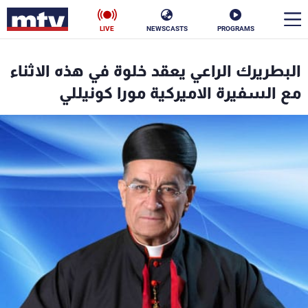
LIVE
NEWSCASTS
PROGRAMS
en
البطريرك الراعي يعقد خلوة في هذه الاثناء
الأخبار
مع السفيرة الاميركية مورا كونيللي
سياسة
ناس
إقتصاد
فن
منوعات
رياضة
كأس العالم
البرامج
جدول البرامج