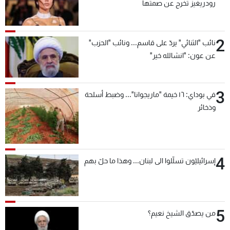
رودريغيز تخرج عن صمتها
2
نائب "الثنائي" يردّ على قاسم... ونائب "الحزب"
عن عون: "انشالله خير"
3
في بوداي: ١٦ خيمة "ماريجوانا"... وضبط أسلحة
وذخائر
4
إسرائيليّون تسلّلوا الى لبنان... وهذا ما حلّ بهم
5
من يصدّق الشيخ نعيم؟