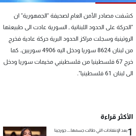
شاهد البرامج
الترددات
كشفت مصادر الأمن العام لصحيفة "الجمهورية" ان
"الحركة على الحدود اللبنانية ـ السورية عادت الى طبيعتها
عن MTV
وظائف
الروتينية وسجلت مراكز الحدود البرية حركة عادية فخرج
الإنـتـاج
تواصل معنا
لاعلاناتكم
شروط الإسـتخدام
من لبنان 8624 سوريا ودخل اليه 4906 سوريين. كما
سياسة الخصوصية
خرج 67 فلسطينيا من فلسطينيي مخيمات سوريا ودخل
الى لبنان 61 فلسطينيا".
الأكثر قراءة
1
بعد الإنتقادات التي طالت جسمها... جورجينا