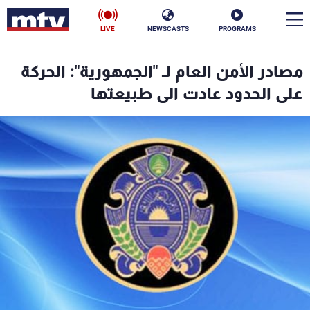
LIVE
NEWSCASTS
PROGRAMS
en
مصادر الأمن العام لـ "الجمهورية": الحركة
الأخبار
على الحدود عادت الى طبيعتها
سياسة
ناس
إقتصاد
فن
منوعات
رياضة
كأس العالم
البرامج
جدول البرامج