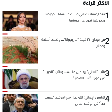
الأكثر قراءة
1
بعد الإنتقادات التي طالت جسمها... جورجينا
رودريغيز تخرج عن صمتها
2
في بوداي: ١٦ خيمة "ماريجوانا"... وضبط أسلحة
وذخائر
3
نائب "الثنائي" يردّ على قاسم... ونائب "الحزب"
عن عون: "انشالله خير"
4
الرئيس الإيراني: التواصل مع المرشد "صعب
جداً" في الوقت الحالي