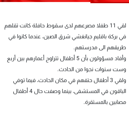
شاهد البرامج
الترددات
لقي 11 طفلا مصرعهم لدى سقوط حافلة كانت تقلهم
عن MTV
وظائف
في بركة باقليم جيانغشي شرق الصين، عندما كانوا في
الإنـتـاج
تواصل معنا
لاعلاناتكم
شروط الإسـتخدام
طريقهم الى مدرستهم.
سياسة الخصوصية
وأفاد مسؤولون بأن 5 أطفال تتراوح أعمارهم بين أربع
وست سنوات نجوا من الحادث.
ولقي 3 أطفال حتفهم في مكان الحادث، فيما توفي
الباقون في المستشفى، بينما وصفت حال 4 أطفال
مصابين بالمستقرة.