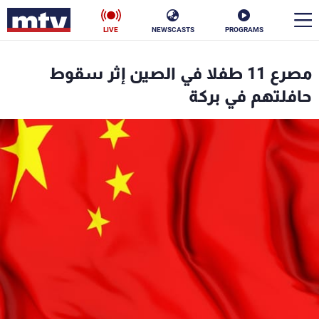
LIVE
NEWSCASTS
PROGRAMS
en
مصرع 11 طفلا في الصين إثر سقوط
الأخبار
حافلتهم في بركة
سياسة
ناس
إقتصاد
فن
منوعات
رياضة
كأس العالم
البرامج
جدول البرامج