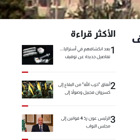
الأكثر قراءة
ف
1
بعد انكشافهم في أستراليا...
تفاصيل جديدة عن توقيف
"شبكة الكوكايين"
2
أنفاق "حزب الله" من البقاع إلى
كسروان فجبيل وصولاً إلى
المختارة... التفاصيل في نشرة
الأخبار بعد قليل
3
الرئيس عون ردّ 4 قوانين إلى
مجلس النواب