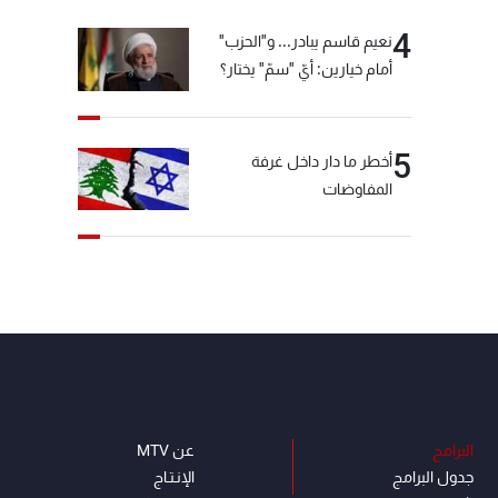
4
نعيم قاسم يبادر... و"الحزب"
أمام خيارين: أيّ "سمّ" يختار؟
5
أخطر ما دار داخل غرفة
المفاوضات
البرامج
عن MTV
جدول البرامج
الإنـتـاج